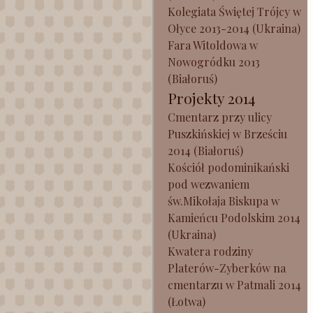
Kolegiata Świętej Trójcy w
Ołyce 2013-2014 (Ukraina)
Fara Witoldowa w
Nowogródku 2013
(Białoruś)
Projekty 2014
Cmentarz przy ulicy
Puszkińskiej w Brześciu
2014 (Białoruś)
Kościół podominikański
pod wezwaniem
św.Mikołaja Biskupa w
Kamieńcu Podolskim 2014
(Ukraina)
Kwatera rodziny
Platerów-Zyberków na
cmentarzu w Patmali 2014
(Łotwa)