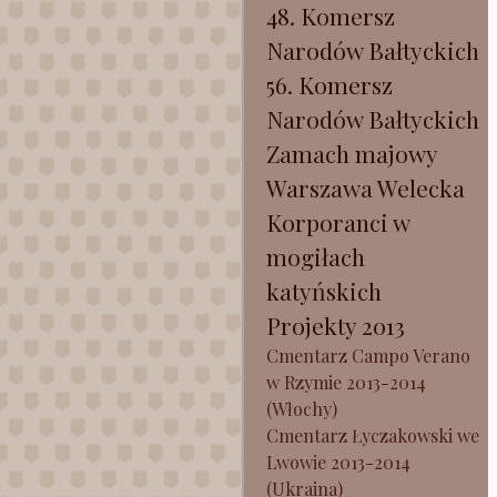
48. Komersz
Narodów Bałtyckich
56. Komersz
Narodów Bałtyckich
Zamach majowy
Warszawa Welecka
Korporanci w
mogiłach
katyńskich
Projekty 2013
Cmentarz Campo Verano
w Rzymie 2013-2014
(Włochy)
Cmentarz Łyczakowski we
Lwowie 2013-2014
(Ukraina)