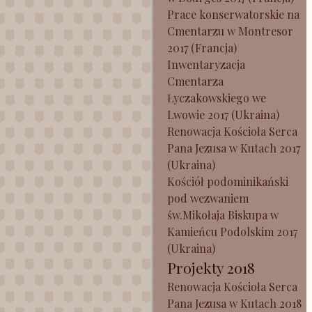
Prace konserwatorskie na
Cmentarzu w Montresor
2017 (Francja)
Inwentaryzacja
Cmentarza
Łyczakowskiego we
Lwowie 2017 (Ukraina)
Renowacja Kościoła Serca
Pana Jezusa w Kutach 2017
(Ukraina)
Kościół podominikański
pod wezwaniem
św.Mikołaja Biskupa w
Kamieńcu Podolskim 2017
(Ukraina)
Projekty 2018
Renowacja Kościoła Serca
Pana Jezusa w Kutach 2018