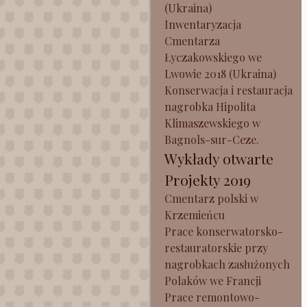
(Ukraina)
Inwentaryzacja
Cmentarza
Łyczakowskiego we
Lwowie 2018 (Ukraina)
Konserwacja i restauracja
nagrobka Hipolita
Klimaszewskiego w
Bagnols-sur-Ceze.
Wykłady otwarte
Projekty 2019
Cmentarz polski w
Krzemieńcu
Prace konserwatorsko-
restauratorskie przy
nagrobkach zasłużonych
Polaków we Francji
Prace remontowo-