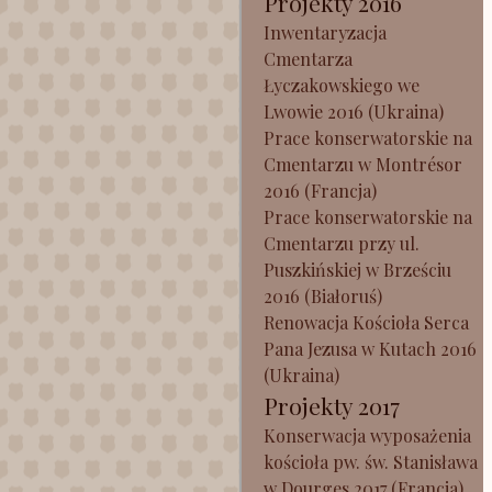
Projekty 2016
Inwentaryzacja
Cmentarza
Łyczakowskiego we
Lwowie 2016 (Ukraina)
Prace konserwatorskie na
Cmentarzu w Montrésor
2016 (Francja)
Prace konserwatorskie na
Cmentarzu przy ul.
Puszkińskiej w Brześciu
2016 (Białoruś)
Renowacja Kościoła Serca
Pana Jezusa w Kutach 2016
(Ukraina)
Projekty 2017
Konserwacja wyposażenia
kościoła pw. św. Stanisława
w Dourges 2017 (Francja)