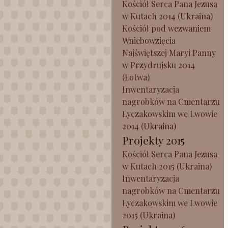
Kościół Serca Pana Jezusa
w Kutach 2014 (Ukraina)
Kościół pod wezwaniem
Wniebowzięcia
Najświętszej Maryi Panny
w Przydrujsku 2014
(Łotwa)
Inwentaryzacja
nagrobków na Cmentarzu
Łyczakowskim we Lwowie
2014 (Ukraina)
Projekty 2015
Kościół Serca Pana Jezusa
w Kutach 2015 (Ukraina)
Inwentaryzacja
nagrobków na Cmentarzu
Łyczakowskim we Lwowie
2015 (Ukraina)