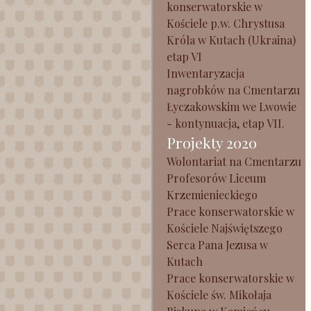
konserwatorskie w
Kościele p.w. Chrystusa
Króla w Kutach (Ukraina)
etap VI
Inwentaryzacja
nagrobków na Cmentarzu
Łyczakowskim we Lwowie
- kontynuacja, etap VII.
Projekty 2020
Wolontariat na Cmentarzu
Profesorów Liceum
Krzemienieckiego
Prace konserwatorskie w
Kościele Najświętszego
Serca Pana Jezusa w
Kutach
Prace konserwatorskie w
Kościele św. Mikołaja