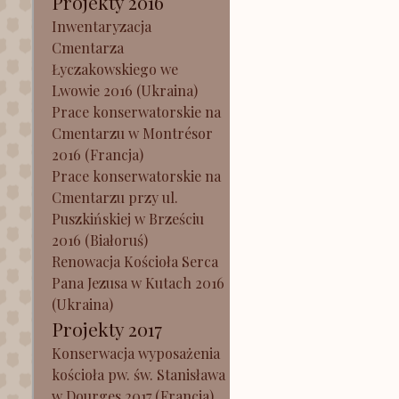
Projekty 2016
Inwentaryzacja
Cmentarza
Łyczakowskiego we
Lwowie 2016 (Ukraina)
Prace konserwatorskie na
Cmentarzu w Montrésor
2016 (Francja)
Prace konserwatorskie na
Cmentarzu przy ul.
Puszkińskiej w Brześciu
2016 (Białoruś)
Renowacja Kościoła Serca
Pana Jezusa w Kutach 2016
(Ukraina)
Projekty 2017
Konserwacja wyposażenia
kościoła pw. św. Stanisława
w Dourges 2017 (Francja)