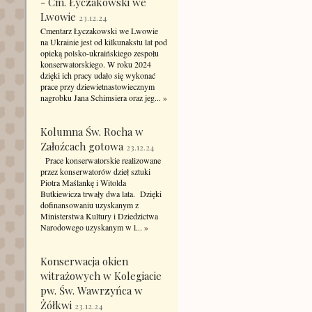
- Cm. Łyczakowski we
Lwowie
23.12.24
Cmentarz Łyczakowski we Lwowie
na Ukrainie jest od kilkunakstu lat pod
opieką polsko-ukraińskiego zespołu
konserwatorskiego. W roku 2024
dzięki ich pracy udało się wykonać
prace przy dziewietnastowiecznym
nagrobku Jana Schimsiera oraz jeg...
»
Kolumna Św. Rocha w
Załoźcach gotowa
23.12.24
Prace konserwatorskie realizowane
przez konserwatorów dzieł sztuki
Piotra Maślankę i Witolda
Butkiewicza trwały dwa lata. Dzięki
dofinansowaniu uzyskanym z
Ministerstwa Kultury i Dziedzictwa
Narodowego uzyskanym w l...
»
Konserwacja okien
witrażowych w Kolegiacie
pw. Św. Wawrzyńca w
Żółkwi
23.12.24