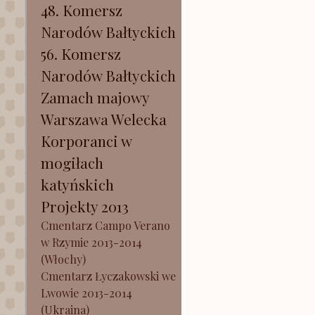
48. Komersz
Narodów Bałtyckich
56. Komersz
Narodów Bałtyckich
Zamach majowy
Warszawa Welecka
Korporanci w
mogiłach
katyńskich
Projekty 2013
Cmentarz Campo Verano
w Rzymie 2013-2014
(Włochy)
Cmentarz Łyczakowski we
Lwowie 2013-2014
(Ukraina)