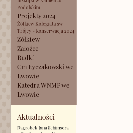
Biskupa w Kamieńcu
Podolskim
Projekty 2024
Żółkiew Kolegiata św.
Trójcy - konserwacja 2024
Żółkiew
Załoźce
Rudki
Cm Łyczakowski we
Lwowie
Katedra WNMP we
Lwowie
Aktualności
Nagrobek Jana Schimsera