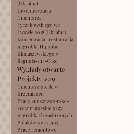
(Ukraina)
Inwentaryzacja
Cmentarza
Łyczakowskiego we
Lwowie 2018 (Ukraina)
Konserwacja i restauracja
nagrobka Hipolita
Klimaszewskiego w
Bagnols-sur-Ceze.
Wykłady otwarte
Projekty 2019
Cmentarz polski w
Krzemieńcu
Prace konserwatorsko-
restauratorskie przy
nagrobkach zasłużonych
Polaków we Francji
Prace remontowo-