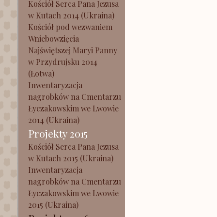
Kościół Serca Pana Jezusa
w Kutach 2014 (Ukraina)
Kościół pod wezwaniem
Wniebowzięcia
Najświętszej Maryi Panny
w Przydrujsku 2014
(Łotwa)
Inwentaryzacja
nagrobków na Cmentarzu
Łyczakowskim we Lwowie
2014 (Ukraina)
Projekty 2015
Kościół Serca Pana Jezusa
w Kutach 2015 (Ukraina)
Inwentaryzacja
nagrobków na Cmentarzu
Łyczakowskim we Lwowie
2015 (Ukraina)