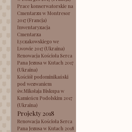
Prace konserwatorskie na
Cmentarzu w Montresor
2017 (Francja)
Inwentaryzacja
Cmentarza
Łyczakowskiego we
Lwowie 2017 (Ukraina)
Renowacja Kościoła Serca
Pana Jezusa w Kutach 2017
(Ukraina)
Kościół podominikański
pod wezwaniem
św.Mikołaja Biskupa w
Kamieńcu Podolskim 2017
(Ukraina)
Projekty 2018
Renowacja Kościoła Serca
Pana Jezusa w Kutach 2018