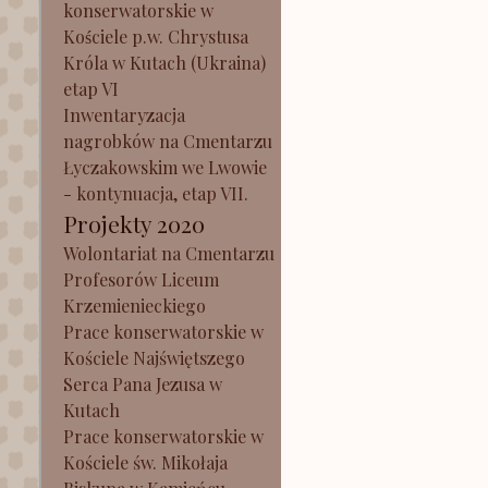
konserwatorskie w
Kościele p.w. Chrystusa
Króla w Kutach (Ukraina)
etap VI
Inwentaryzacja
nagrobków na Cmentarzu
Łyczakowskim we Lwowie
- kontynuacja, etap VII.
Projekty 2020
Wolontariat na Cmentarzu
Profesorów Liceum
Krzemienieckiego
Prace konserwatorskie w
Kościele Najświętszego
Serca Pana Jezusa w
Kutach
Prace konserwatorskie w
Kościele św. Mikołaja