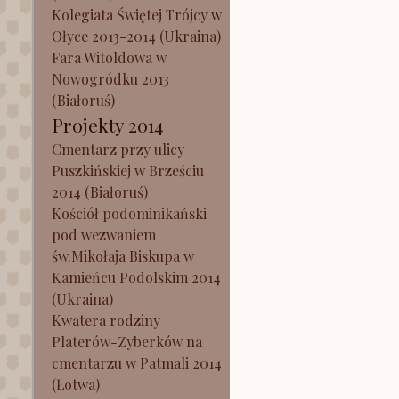
Kolegiata Świętej Trójcy w
Ołyce 2013-2014 (Ukraina)
Fara Witoldowa w
Nowogródku 2013
(Białoruś)
Projekty 2014
Cmentarz przy ulicy
Puszkińskiej w Brześciu
2014 (Białoruś)
Kościół podominikański
pod wezwaniem
św.Mikołaja Biskupa w
Kamieńcu Podolskim 2014
(Ukraina)
Kwatera rodziny
Platerów-Zyberków na
cmentarzu w Patmali 2014
(Łotwa)