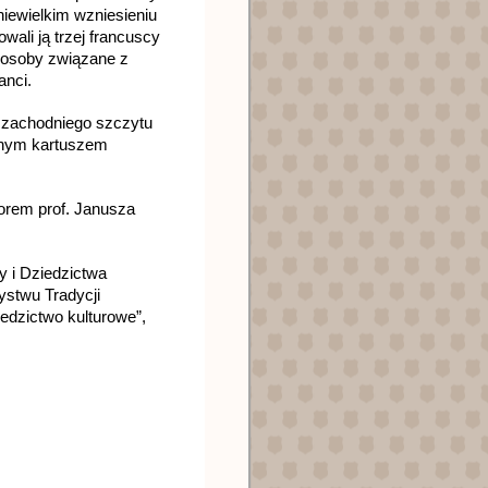
niewielkim wzniesieniu 
ali ją trzej francuscy 
 osoby związane z 
nci. 
 zachodniego szczytu 
onym kartuszem 
rem prof. Janusza 
 i Dziedzictwa 
stwu Tradycji 
dzictwo kulturowe”, 