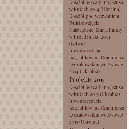
Kościół Serca Pana Jezusa
w Kutach 2014 (Ukraina)
Kościół pod wezwaniem
Wniebowzięcia
Najświętszej Maryi Panny
w Przydrujsku 2014
(Łotwa)
Inwentaryzacja
nagrobków na Cmentarzu
Łyczakowskim we Lwowie
2014 (Ukraina)
Projekty 2015
Kościół Serca Pana Jezusa
w Kutach 2015 (Ukraina)
Inwentaryzacja
nagrobków na Cmentarzu
Łyczakowskim we Lwowie
2015 (Ukraina)