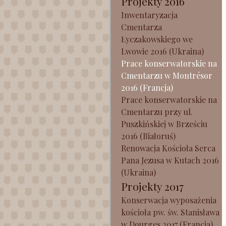
Projekty 2016
Inwentaryzacja
Cmentarza
Łyczakowskiego we
Lwowie 2016 (Ukraina)
Prace konserwatorskie na
Cmentarzu w Montrésor
2016 (Francja)
Prace konserwatorskie na
Cmentarzu przy ul.
Puszkińskiej w Brześciu
2016 (Białoruś)
Renowacja Kościoła Serca
Pana Jezusa w Kutach 2016
(Ukraina)
Projekty 2017
Konserwacja wyposażenia
kościoła pw. św. Stanisława
w Dourges 2017 (Francja)