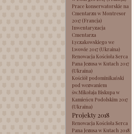
Prace konserwatorskie na
Cmentarzu w Montresor
2017 (Francja)
Inwentaryzacja
Cmentarza
Łyczakowskiego we
Lwowie 2017 (Ukraina)
Renowacja Kościoła Serca
Pana Jezusa w Kutach 2017
(Ukraina)
Kościół podominikański
pod wezwaniem
św.Mikołaja Biskupa w
Kamieńcu Podolskim 2017
(Ukraina)
Projekty 2018
Renowacja Kościoła Serca
Pana Jezusa w Kutach 2018