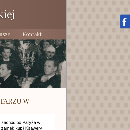
usze
Kontakt
TARZU W
y zachód od Paryża w 
m zamek kupił Ksawery 