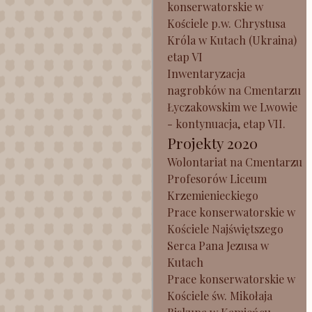
konserwatorskie w
Kościele p.w. Chrystusa
Króla w Kutach (Ukraina)
etap VI
Inwentaryzacja
nagrobków na Cmentarzu
Łyczakowskim we Lwowie
- kontynuacja, etap VII.
Projekty 2020
Wolontariat na Cmentarzu
Profesorów Liceum
Krzemienieckiego
Prace konserwatorskie w
Kościele Najświętszego
Serca Pana Jezusa w
Kutach
Prace konserwatorskie w
Kościele św. Mikołaja