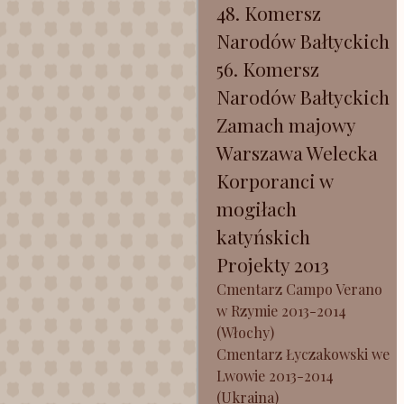
48. Komersz
Narodów Bałtyckich
56. Komersz
Narodów Bałtyckich
Zamach majowy
Warszawa Welecka
Korporanci w
mogiłach
katyńskich
Projekty 2013
Cmentarz Campo Verano
w Rzymie 2013-2014
(Włochy)
Cmentarz Łyczakowski we
Lwowie 2013-2014
(Ukraina)