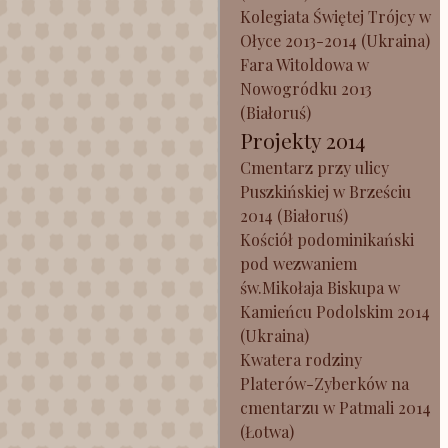
Kolegiata Świętej Trójcy w
Ołyce 2013-2014 (Ukraina)
Fara Witoldowa w
Nowogródku 2013
(Białoruś)
Projekty 2014
Cmentarz przy ulicy
Puszkińskiej w Brześciu
2014 (Białoruś)
Kościół podominikański
pod wezwaniem
św.Mikołaja Biskupa w
Kamieńcu Podolskim 2014
(Ukraina)
Kwatera rodziny
Platerów-Zyberków na
cmentarzu w Patmali 2014
(Łotwa)