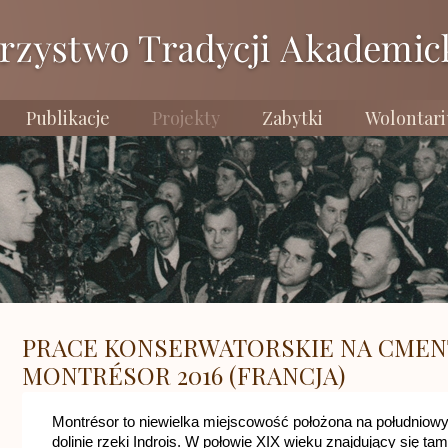
Publikacje
Projekty
Zabytki
Wolontari
PRACE KONSERWATORSKIE NA CMEN
MONTRÉSOR 2016 (FRANCJA)
Montr
é
sor to niewielka miejscowość położona na południow
dolinie rzeki Indrois. W połowie XIX wieku znajdujący się ta