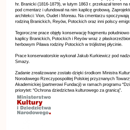
hr. Branicki (1816-1879), w lutym 1863 r. przekazał teren na 
pod cmentarz i ufundował na nim kaplicę grobową. Zaprojektow
architekci: Vion, Oudet i Moreau. Na cmentarzu spoczywają
rodziną Branickich, Reyów, Potockich oraz inni polscy emigra
Tegoroczne prace objęły konserwację fragmentu południowo
kaplicy Branickich, Potockich i Reyów wraz z płaskorzeźbi
herbowym Pilawa rodziny Potockich w trójlistnej płycinie.
Prace konserwatorskie wykonał Jakub Kurkiewicz pod nadzo
Smazy.
Zadanie zrealizowane zostało dzięki środkom Ministra Kultury
Norodowego Rzeczypospolitej Polskiej przyznanych Towarzy
Akademickiej (partnerowi Fundacji) w ramach programu “Dzie
priorytet: “Ochrona dziedzictwa kulturowego za granicą”. 