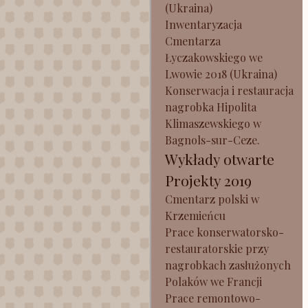
(Ukraina)
Inwentaryzacja
Cmentarza
Łyczakowskiego we
Lwowie 2018 (Ukraina)
Konserwacja i restauracja
nagrobka Hipolita
Klimaszewskiego w
Bagnols-sur-Ceze.
Wykłady otwarte
Projekty 2019
Cmentarz polski w
Krzemieńcu
Prace konserwatorsko-
restauratorskie przy
nagrobkach zasłużonych
Polaków we Francji
Prace remontowo-