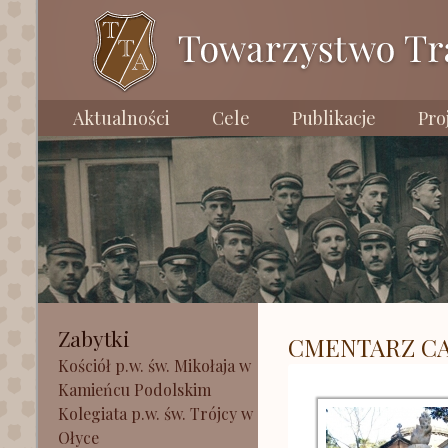
Aktualności
Cele
Publikacje
Pro
Zabytki
CMENTARZ C
Kościół p.w. św. Mikołaja w
Kamieńcu Podolskim
Kolegiata p.w. św. Trójcy w
Ołyce