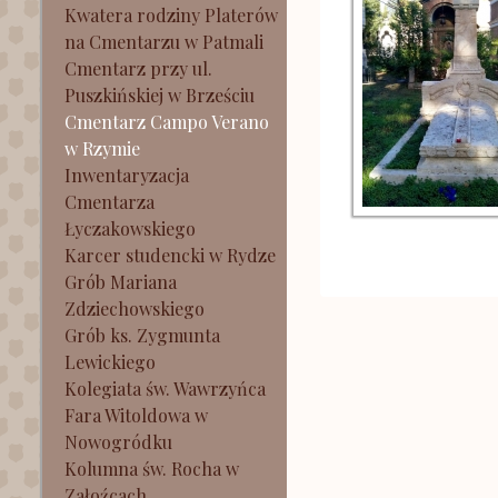
Kwatera rodziny Platerów
na Cmentarzu w Patmali
Cmentarz przy ul.
Puszkińskiej w Brześciu
Cmentarz Campo Verano
w Rzymie
Inwentaryzacja
Cmentarza
Łyczakowskiego
Karcer studencki w Rydze
Grób Mariana
Zdziechowskiego
Grób ks. Zygmunta
Lewickiego
Kolegiata św. Wawrzyńca
Fara Witoldowa w
Nowogródku
Kolumna św. Rocha w
Załoźcach