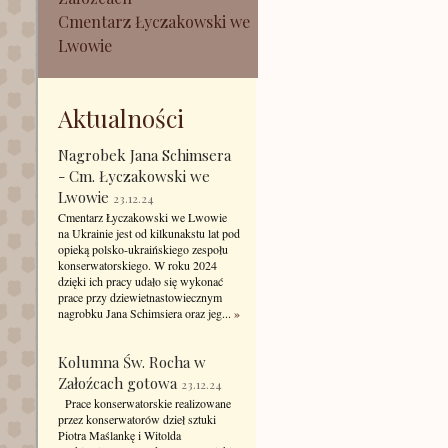
Cmentarz Łyczakowski we
Lwowie
Aktualności
Nagrobek Jana Schimsera
- Cm. Łyczakowski we
Lwowie
23.12.24
Cmentarz Łyczakowski we Lwowie
na Ukrainie jest od kilkunakstu lat pod
opieką polsko-ukraińskiego zespołu
konserwatorskiego. W roku 2024
dzięki ich pracy udało się wykonać
prace przy dziewietnastowiecznym
nagrobku Jana Schimsiera oraz jeg...
»
Kolumna Św. Rocha w
Załoźcach gotowa
23.12.24
Prace konserwatorskie realizowane
przez konserwatorów dzieł sztuki
Piotra Maślankę i Witolda