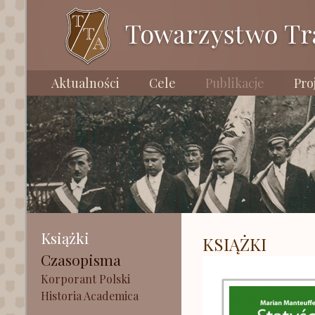
Aktualności
Cele
Publikacje
Pro
Książki
KSIĄŻKI
Czasopisma
Korporant Polski
Historia Academica