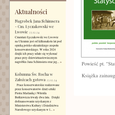
Aktualności
Nagrobek Jana Schimsera
- Cm. Łyczakowski we
Lwowie
23.12.24
Cmentarz Łyczakowski we Lwowie
na Ukrainie jest od kilkunakstu lat pod
opieką polsko-ukraińskiego zespołu
konserwatorskiego. W roku 2024
dzięki ich pracy udało się wykonać
prace przy dziewietnastowiecznym
nagrobku Jana Schimsiera oraz jeg...
»
Powieść pt. "St
Kolumna Św. Rocha w
Książka zainaug
Załoźcach gotowa
23.12.24
Prace konserwatorskie realizowane
przez konserwatorów dzieł sztuki
Piotra Maślankę i Witolda
Butkiewicza trwały dwa lata. Dzięki
dofinansowaniu uzyskanym z
Ministerstwa Kultury i Dziedzictwa
Narodowego uzyskanym w l...
»